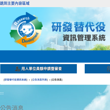
跳到主要內容區域
用人單位員額申請暨審查
研發替代役資訊系統
公告消息列表
公告消息
[
] » [
] » [
]
:::
公告消息