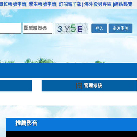
單位帳號申請|
學生帳號申請|
訂閱電子報|
海外役男專區
|網站導覽
登入
密碼重設
管理考核
推薦影音