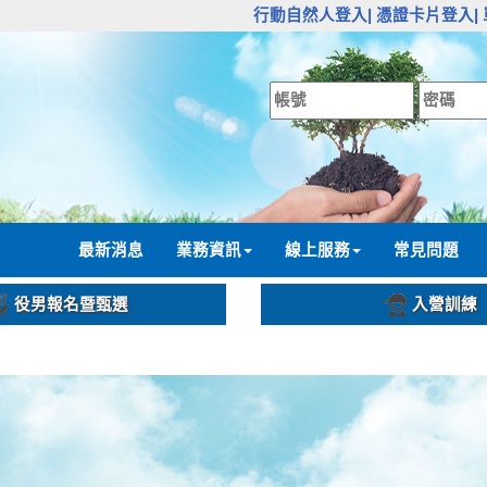
:::
行動自然人登入|
憑證卡片登入|
:::
最新消息
業務資訊
線上服務
常見問題
役男報名暨甄選
入營訓練