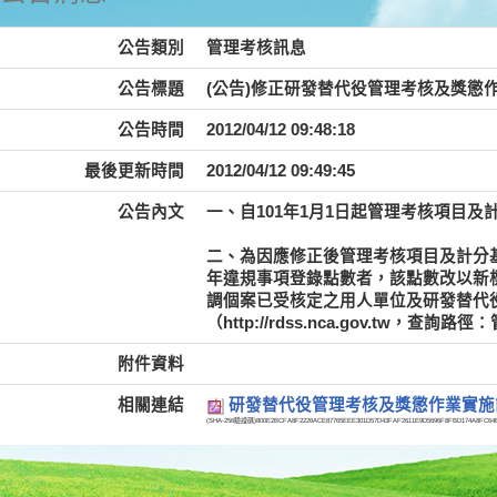
公告類別
管理考核訊息
公告標題
(公告)修正研發替代役管理考核及獎懲作
公告時間
2012/04/12 09:48:18
最後更新時間
2012/04/12 09:49:45
公告內文
一、自101年1月1日起管理考核項目
二、為因應修正後管理考核項目及計分基準
年違規事項登錄點數者，該點數改以新
調個案已受核定之用人單位及研發替代
（http://rdss.nca.gov.tw，
附件資料
相關連結
研發替代役管理考核及獎懲作業實施
(SHA-256驗證碼)
800E2BCFA8F2226ACE87765EEE301D57D43FAF2611E9D5696F8FBD174A8FC64