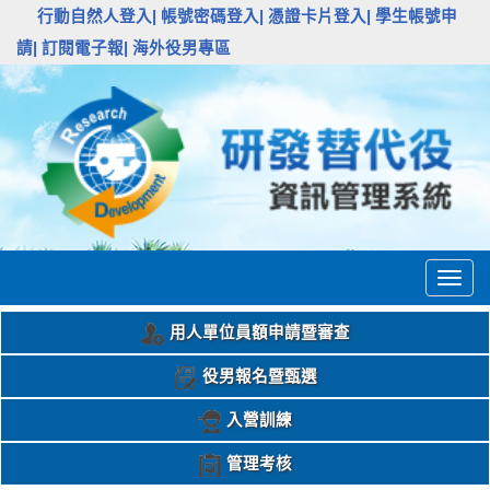
:::
行動自然人登入|
帳號密碼登入|
憑證卡片登入|
學生帳號申
請|
訂閱電子報|
海外役男專區
Togg
navig
用人單位員額申請暨審查
役男報名暨甄選
入營訓練
管理考核