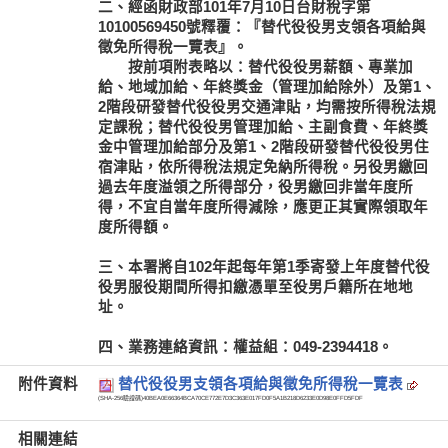
二、經函財政部101年7月10日台財稅字第
10100569450號釋覆：『替代役役男支領各項給與
徵免所得稅一覽表』。
按前項附表略以：替代役役男薪額、專業加
給、地域加給、年終獎金（管理加給除外）及第1、
2階段研發替代役役男交通津貼，均需按所得稅法規
定課稅；替代役役男管理加給、主副食費、年終獎
金中管理加給部分及第1、2階段研發替代役役男住
宿津貼，依所得稅法規定免納所得稅。另役男繳回
過去年度溢領之所得部分，役男繳回非當年度所
得，不宜自當年度所得減除，應更正其實際領取年
度所得額。
三、本署將自102年起每年第1季寄發上年度替代役
役男服役期間所得扣繳憑單至役男戶籍所在地地
址。
四、業務連絡資訊：權益組：049-2394418。
附件資料
替代役役男支領各項給與徵免所得稅一覽表
(SHA-256驗證碼)
40BEA0E66364BCA70CE772E7D3C363E017FD0F5A1B218D6233E0D98E0FFD5FDF
相關連結