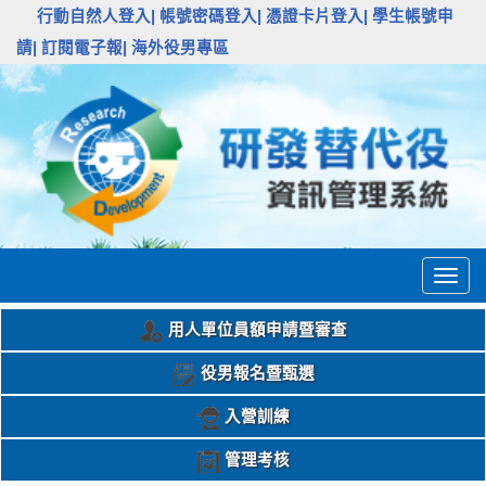
:::
行動自然人登入|
帳號密碼登入|
憑證卡片登入|
學生帳號申
請|
訂閱電子報|
海外役男專區
Togg
navig
用人單位員額申請暨審查
役男報名暨甄選
入營訓練
管理考核