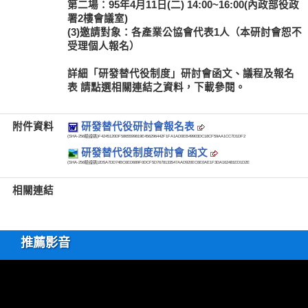
第二場：95年4月11日(二) 14:00~16:00(內政部役政
署2樓會議室)
(3)邀請對象：各產業公協會代表1人（本研討會恕不
受理個人報名）
詳細「研發替代役制度」研討會函文、議程及報名
表 請點選相關連結之資料，下載參閱。
附件資料
研發替代役研討會報名表
(SHA-256驗證碼)
F4245120DF5865599819E456296442F1FA1AD0EB49903DC18CF59AA1CC7D1DF2
研發替代役制度研討會 函文
(SHA-256驗證碼)
2D5A7DD74BC6ED689F0DCF5D7678133547AAD920EC6E0AE1F3DA162481ED1D2E
相關連結
推薦影音