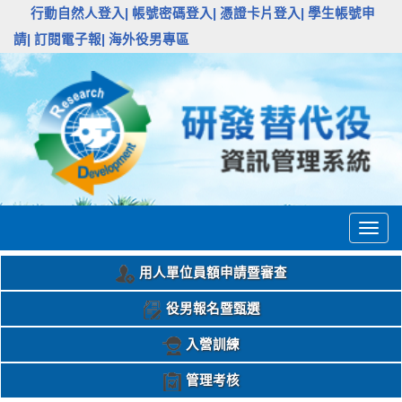
:::
行動自然人登入|
帳號密碼登入|
憑證卡片登入|
學生帳號申
請|
訂閱電子報|
海外役男專區
Togg
navig
用人單位員額申請暨審查
役男報名暨甄選
入營訓練
管理考核