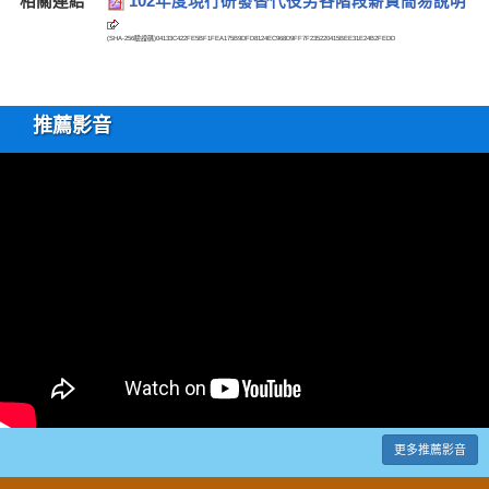
相關連結
102年度現行研發替代役男各階段薪資簡易說明
(SHA-256驗證碼)
04133C422FE5BF1FEA175B9DFD8124EC968D9FF7F235220415BEE31E24B2FEDD
推薦影音
更多推薦影音