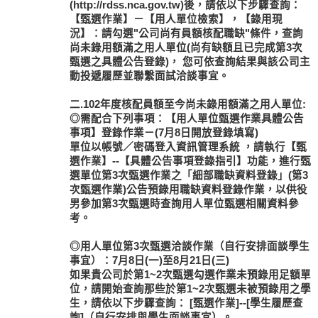
(http://rdss.nca.gov.tw)後，請依以下步驟查詢：
【甄選作業】－【用人單位檢索】，【錄用現
況】：請勾選"公司尚有員額核配職缺"條件，查詢
尚未錄用額滿之用人單位(尚有缺額且已完成第3次
甄選之具體公告登錄)， 您可依查詢結果與該公司主
動投遞履歷並聯繫面試洽談事宜。
二.102年度核配員額至今尚未錄用額滿之用人單位:
◎需配合下列事項：【用人單位甄選作業具體公告
事項】登錄作業－(7月8日開放登錄填寫)
單位以帳號／密碼登入資訊管理系統 ，請執行【甄
選作業】--【具體公告事項登錄指引】功能，進行甄
選單位第3次甄選作業之「細部職缺資料登錄」(第3
次甄選作業)公告預錄用職缺資料登錄作業，以供役
男參加第3次甄選時查詢用人單位甄選相關資料參
考。
◎用人單位第3次甄選洽談作業（自行安排面談學生
事宜）：7月8日(一)至8月21日(三)
如果貴公司於第1~2次甄選勾選作業未預錄用足額單
位，請開始查詢那些於第1~2次甄選未被預錄用之學
生，請依以下步驟查詢： [甄選作業]--[學生履歷查
詢]（自行安排與學生面談事宜）。