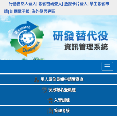
:::
行動自然人登入|
帳號密碼登入|
憑證卡片登入|
學生帳號申
請|
訂閱電子報|
海外役男專區
Togg
navig
用人單位員額申請暨審查
役男報名暨甄選
入營訓練
管理考核