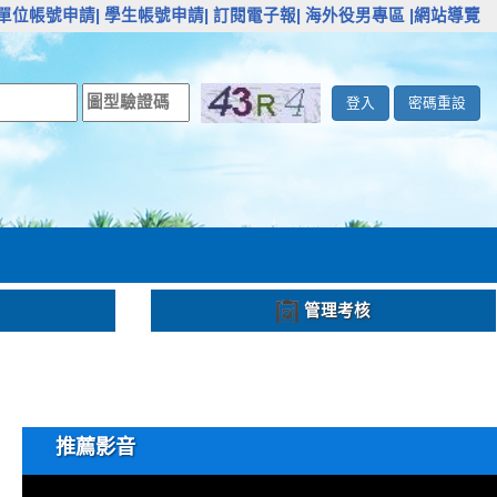
單位帳號申請|
學生帳號申請|
訂閱電子報|
海外役男專區
|網站導覽
登入
密碼重設
管理考核
推薦影音