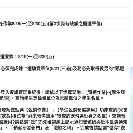
8/19(一)至8/30(五)(第3次尚有缺額之甄選單位)
：8/19(一)至8/30(五)
須完成線上選填貴單位(8/21(三)前)
及務必先取得役男的”甄選
密碼登入資訊管理系統後，請依以下步驟查詢： [甄選作業]--[學生履
？(是/否)，查詢學生登錄貴單位為志願單位之學生名單。
管理系統點選【甄選作業】→【學生甄選預備錄用】功能查詢(※第
[狀態]欄位為”尚未預備錄用”後查詢欲勾選役男之名單)，查詢預
備錄用?請點選”是”(2)先確認線上顯示通知書號碼與紙本甄選通知
內容」、「預派研發部門」及「職缺名稱」。完成後請點選”儲存”送