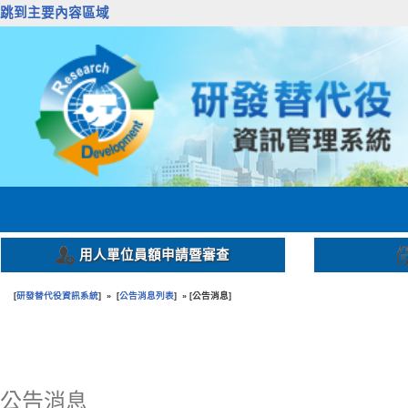
跳到主要內容區域
用人單位員額申請暨審查
研發替代役資訊系統
公告消息列表
公告消息
[
] » [
] » [
]
:::
公告消息