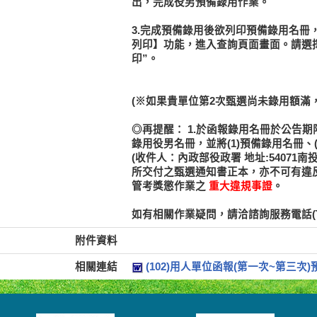
出，完成役男預備錄用作業。
3.完成預備錄用後欲列印預備錄用名冊，請
列印】功能，進入查詢頁面畫面。請選擇”
印”。
(※如果貴單位第2次甄選尚未錄用額滿
◎再提醒： 1.於函報錄用名冊於公告期
錄用役男名冊，並將(1)預備錄用名冊、
(收件人：內政部役政署 地址:54071
所交付之甄選通知書正本，亦不可有違
管考獎懲作業之
重大違規事證
。
如有相關作業疑問，請洽諮詢服務電話(TEL:02-
附件資料
相關連結
(102)用人單位函報(第一次~第三次