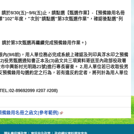
於8/30(五)~9/6(五)止，請點選【甄選作業】-【預備錄用名冊
102”年度，”次別”請點選”第3次甄選作業”，確認後點選”列
，請於第3次甄選再繼續完成預備錄用作業。)
限內(9/6前)，用人單位務必完成系統上確認及列印具浮水印之預備
(2)役男甄選通知書正本及(3)函文共三項資料寄送至內政部役政署
南投市中興新村光明路21號)進行專長審查。 2.用人單位若已收取役男
反預備錄用勾選約定之行為，若有違反約定者，將列計為用人單位
89692099 #207 #208)
)預備錄用名冊之函文(參考範例)
隱私權保護政策
│
資訊安全政策
│
政府網站資料開放宣告