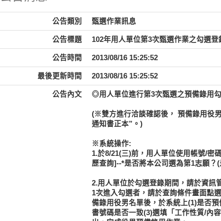
公告類別
甄選作業訊息
公告標題
102年用人單位第3次甄選作業之勾選登錄作業
公告時間
2013/08/16 15:25:52
最後更新時間
2013/08/16 15:25:52
公告內文
◎用人單位進行第3次甄選之預備錄用勾選登錄
(※雙方進行洽談確認後，
預備錄用役男必
通知書正本”。)
※系統操作:
1.於8/21(三)前，用人單位使用帳號/
歷查詢]--*是否將本公司選為第1志願
2.用人單位於勾選登錄期間，請於資訊
1次進入勾選者，請於查詢條件畫面點選
備錄用役男名單後，於系統上(1)是否預
書號碼是否一致(3)選填「工作性質/