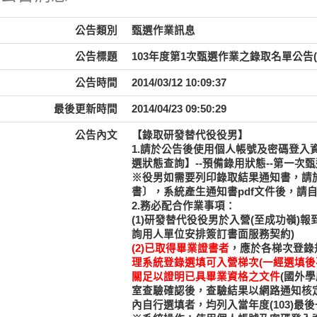
公告類別
甄選作業訊息
公告標題
103年度第1次甄選作業之錄取名單公告
公告時間
2014/03/12 10:09:37
最後更新時間
2014/04/23 09:50:29
公告內文
【錄取研發替代役役男】
1.請於公告後使用個人帳號及密碼登入資訊管理系
選狀態查詢】--預備錄用狀態--第一次甄
※役男如需要列印錄取結果通知書，請
書〕，系統產生通知書pdf文件後，請
2.務必配合作業事項：
(1)研發替代役役男於入營(至成功嶺
詢用人單位安排簽訂書面服務契約)
(2)已取得畢業證書者
，應於各梯次登錄
理系統登錄選填可入營梯次(一經選填後
關足以證明已具畢業資格之文件
(國外
室查驗確認後，查驗結果以網路通知核
內自行選填者，均列入當年度(103)最