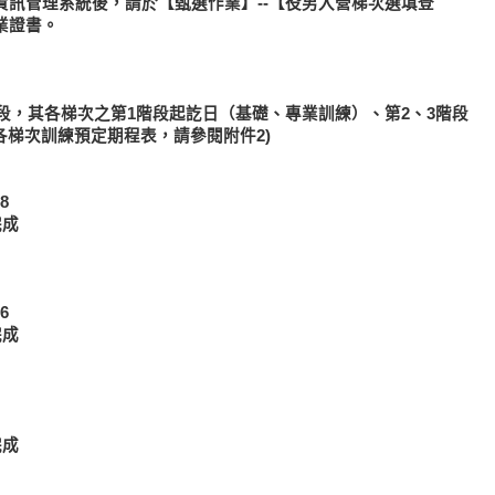
訊管理系統後，請於【甄選作業】--【役男入營梯次選填登
業證書。
階段，其各梯次之第1階段起訖日（基礎、專業訓練）、第2、3階段
各梯次訓練預定期程表，請參閱附件2)
8
完成
6
完成
完成