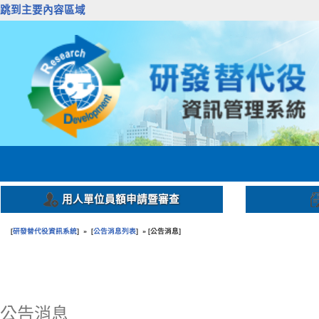
跳到主要內容區域
用人單位員額申請暨審查
研發替代役資訊系統
公告消息列表
公告消息
[
] » [
] » [
]
:::
公告消息