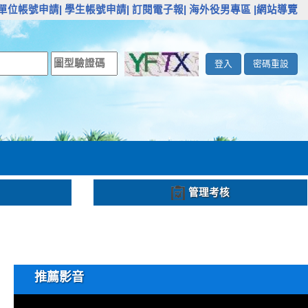
單位帳號申請|
學生帳號申請|
訂閱電子報|
海外役男專區
|網站導覽
登入
密碼重設
管理考核
推薦影音