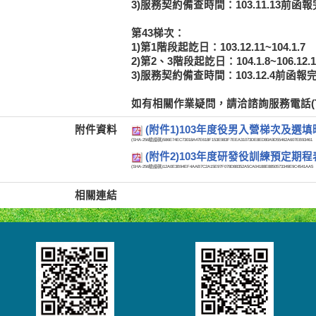
3)服務契約備查時間：103.11.13前函
第43梯次：
1)第1階段起訖日：103.12.11~104.1.7
2)第2、3階段起訖日：104.1.8~106.12.1
3)服務契約備查時間：103.12.4前函報
如有相關作業疑問，請洽諮詢服務電話(TEL:02
附件資料
(附件1)103年度役男入營梯次及選
(SHA-256驗證碼)
586E74EC73018A47E618F153E983F7EEA31073DE8ED80A9D55462A607EB93461
(附件2)103年度研發役訓練預定期
(SHA-256驗證碼)
12A0E3B94EF4AAB7C2A15E97F078D88352A5CA04188E8850573349E9C4541AA5
相關連結