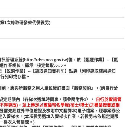
(第1次錄取研發替代役役男)
統(http://rdss.nca.gov.tw)後，於【甄選作業】--【甄
選作業欄位，顯示” 核定錄取:○○○。
於【甄選作業】--【錄取通知書列印】點選〔列印錄取結果通知
自行列印或存檔。
)報到前，應與所服務之用人單位簽訂書面『服務契約』。(請自行洽
規定期限內（各梯次選填時間表，請參閱附件1），
自行於資訊管
不得更改)，並上傳足以查驗報名學程(碩士/博士)之畢業證書或相
學歷需先經駐外單位驗證及檢附中文翻譯本)電子檔案，經專案辦公
定入營梯次。(本項役男選填入營梯次作業，若役男未依規定期限
後一梯次入營訓練。)