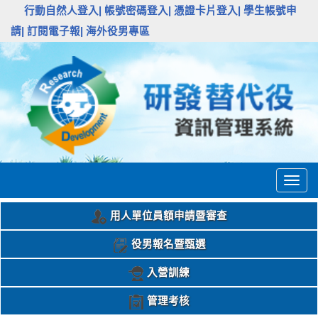
:::
行動自然人登入|
帳號密碼登入|
憑證卡片登入|
學生帳號申
請|
訂閱電子報|
海外役男專區
Togg
navig
用人單位員額申請暨審查
役男報名暨甄選
入營訓練
管理考核