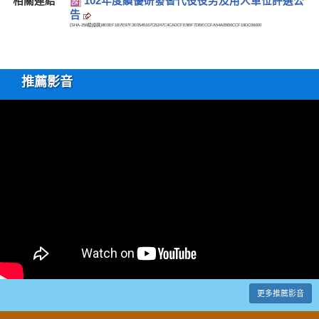
相關連結
102年度績優研發替代役役男及用人單位評選公
告
(SHA-256驗證碼)
8E0EF1B7E97F2E0545167CB247C4CADCFE9BF7DBECCFA54A05B6CCF19DC06000
推薦影音
更多推薦影音