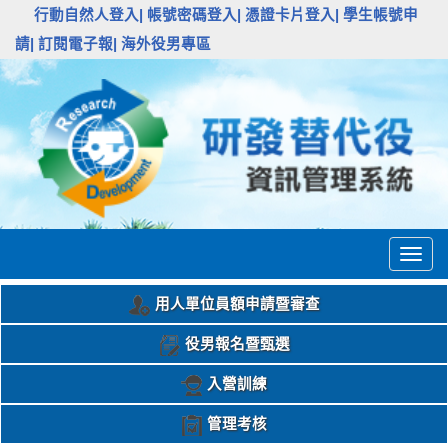
:::
行動自然人登入|
帳號密碼登入|
憑證卡片登入|
學生帳號申
請|
訂閱電子報|
海外役男專區
Togg
navig
用人單位員額申請暨審查
役男報名暨甄選
入營訓練
管理考核