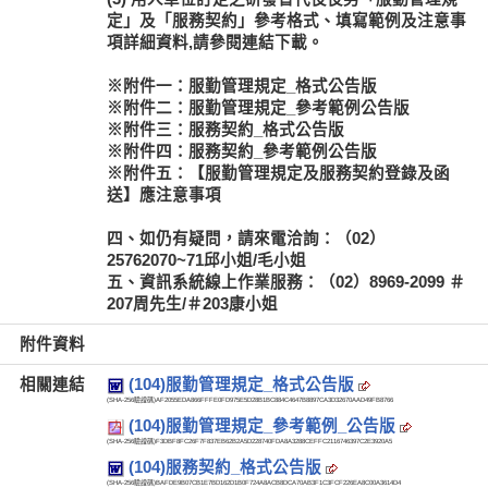
定」及「服務契約」參考格式、填寫範例及注意事
項詳細資料,請參閱連結下載。
※附件一：服勤管理規定_格式公告版
※附件二：服勤管理規定_參考範例公告版
※附件三：服務契約_格式公告版
※附件四：服務契約_參考範例公告版
※附件五：【服勤管理規定及服務契約登錄及函
送】應注意事項
四、如仍有疑問，請來電洽詢：（02）
25762070~71邱小姐/毛小姐
五、資訊系統線上作業服務：（02）8969-2099 ＃
207周先生/＃203康小姐
附件資料
相關連結
(104)服勤管理規定_格式公告版
(SHA-256驗證碼)
AF2055EDA866FFFE0FD975E5D28B1BC884C4647B8897CA3D32670AAD49FB8766
(104)服勤管理規定_參考範例_公告版
(SHA-256驗證碼)
F3DBF8FC26F7F837EB62B2A5D228740FDA8A3288CEFFC2116746397C2E3920A5
(104)服務契約_格式公告版
(SHA-256驗證碼)
BAFDE9B07CB1E7BD162D1B0F724A8ACB8DCA70AB3F1C3FCF226EA8C00A3614D4