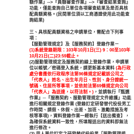
額作業』-->『員額審查作業』-->『審查結果查詢』
功能，僅能查詢自己單位各項審查結果及是否具核
配員額資格。(民間單位須以工商憑證使用此功能查
詢結果)
三、具核配員額資格之申請單位，需配合下列事
項：
【服勤管理規定】及【服務契約】登錄作業－
(1)系統登錄期限：103年10月1日(三) 9：00至103年
10月21日(二)23:59截止。
(2)服勤管理規定及服務契約線上登錄作業，申請單
位以帳號／密碼登入系統，請更新基本資料
(為行政
處分書應依行政程序法第96條規定記載該公司之
「代表人」姓名、出生年月日、性別、身分證統一
號碼、住居所等事項，並依前法第69條規定向公司
「代表人」為送達，以符法制。)
，並請執行『甄選
作業』─『服務契約、服勤管理規定文件維護』功能
進行相關規定登錄作業 (登錄訂定研發替代役役男工
作時間、請假、休假、出差、加班、激勵措施及考
核等事項)，資料登錄作業一經執行【送出備查】，
為確保系統資料一致性，所填報送出的資料即無法
進行修改。
(3) 用人單位訂定之研發替代役役男「服勤管理規