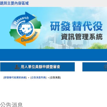
跳到主要內容區域
用人單位員額申請暨審查
研發替代役資訊系統
公告消息列表
公告消息
[
] » [
] » [
]
:::
公告消息