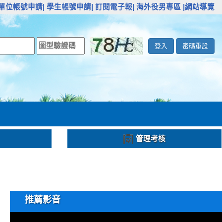
單位帳號申請|
學生帳號申請|
訂閱電子報|
海外役男專區
|網站導覽
登入
密碼重設
管理考核
推薦影音