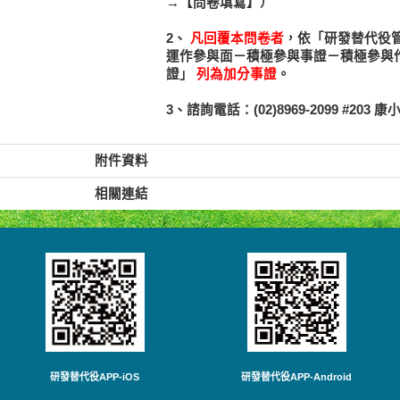
→【問卷填寫】）
2、
凡回覆本問卷者
，依「研發替代役
運作參與面－積極參與事證－積極參與
證」
列為加分事證
。
3、諮詢電話：(02)8969-2099 #203 康小姐
附件資料
相關連結
研發替代役APP-iOS
研發替代役APP-Android