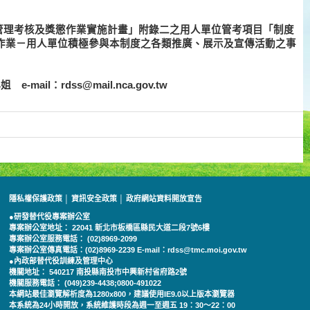
管理考核及獎懲作業實施計畫」附錄二之用人單位管考項目「制度
作業－用人單位積極參與本制度之各類推廣、展示及宣傳活動之事
 e-mail：rdss@mail.nca.gov.tw
隱私權保護政策
│
資訊安全政策
│
政府網站資料開放宣告
●研發替代役專案辦公室
專案辦公室地址： 22041 新北市板橋區縣民大道二段7號6樓
專案辦公室服務電話： (02)8969-2099
專案辦公室傳真電話：(02)8969-2239 E-mail：rdss@tmc.moi.gov.tw
●內政部替代役訓練及管理中心
機關地址： 540217 南投縣南投市中興新村省府路2號
機關服務電話： (049)239-4438;0800-491022
本網站最佳瀏覽解析度為1280x800，建議使用IE9.0以上版本瀏覽器
本系統為24小時開放，系統維護時段為週一至週五 19：30～22：00