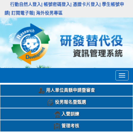
:::
行動自然人登入|
帳號密碼登入|
憑證卡片登入|
學生帳號申
請|
訂閱電子報|
海外役男專區
Togg
navig
用人單位員額申請暨審查
役男報名暨甄選
入營訓練
管理考核