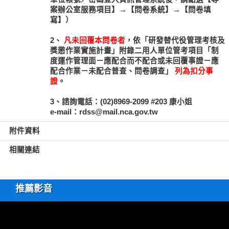
案辦公室服務項目】→【問卷系統】→【問卷填
寫】）
2、
凡未回覆本問卷者
，依「研發替代役管理考核及
獎懲作業實施計畫」附錄二用人單位管考項目「制
度運作管理面－應配合而不配合或未回覆事證－應
配合作業－未配合普查、問卷調查」
列為扣分事
證
。
3、諮詢電話：(02)8969-2099 #203 康小姐
e-mail：rdss@mail.nca.gov.tw
附件資料
相關連結
推薦影音