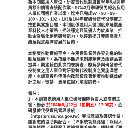
為本制度用人單位，研發替代役制度自96年8月開辦
員額申請審查核配作業、97年3月辦理役男報名及用
人單位甄選作業以來，迄今已完成97、98、99、
100、101、102、103及104年度研發替代役制度之
推動與實施目標，本制度係運用兵役制度來延攬產
業科技人才策略，挹注穩定且質優人力於產業，推
動企業強化創新研發能力，以達到提升我國產業升
級及促進經濟發展的目的。
本制度推動實施至今，在民意監督與各界先進的鼓
勵及建議下，為持續不斷追求制度精進及服務品質
提昇，期望藉由此次問卷調查，瞭解參與研發替代
役制度之用人單位對研發替代役制度之實施滿意
度。本調查資料僅供內政部役政署制度推動綜效統
計之用，敬請 貴單位撥冗填寫問卷。
備註：
1、本調查表請用人單位研發團隊負責人或高階主
管，務必
於104年5月22日（星期五）17:00前
，至
研發替代役資訊管理系統
（https://rdss.nca.gov.tw）完成登錄及確認作業，
謝謝您的協助與配合。（※系統功能路徑：以用人
單位帳號／密碼登入資訊管理系統後，請點選【專