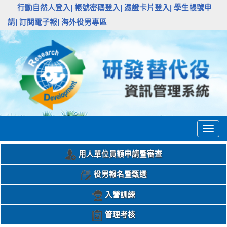
:::
行動自然人登入|
帳號密碼登入|
憑證卡片登入|
學生帳號申
請|
訂閱電子報|
海外役男專區
Togg
navig
用人單位員額申請暨審查
役男報名暨甄選
入營訓練
管理考核