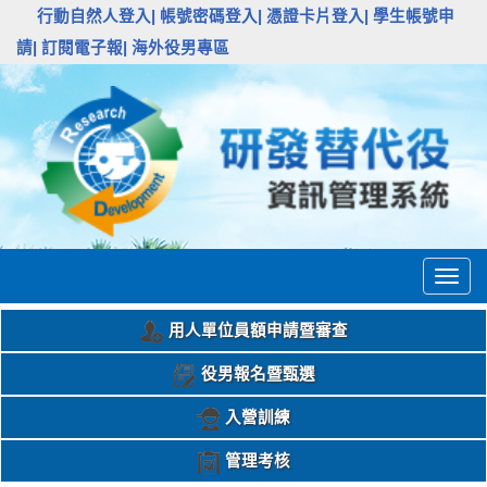
:::
行動自然人登入|
帳號密碼登入|
憑證卡片登入|
學生帳號申
請|
訂閱電子報|
海外役男專區
Togg
navig
用人單位員額申請暨審查
役男報名暨甄選
入營訓練
管理考核