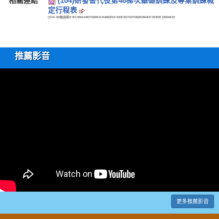
相關連結
(104)研發替代役第48梯次基礎訓練及專業訓練概
定行程表
(SHA-256驗證碼)
F3EC066A1083752BBD14A9882EEFA05E3627D070482B3564DF25DB0F16BB6E62
推薦影音
更多推薦影音