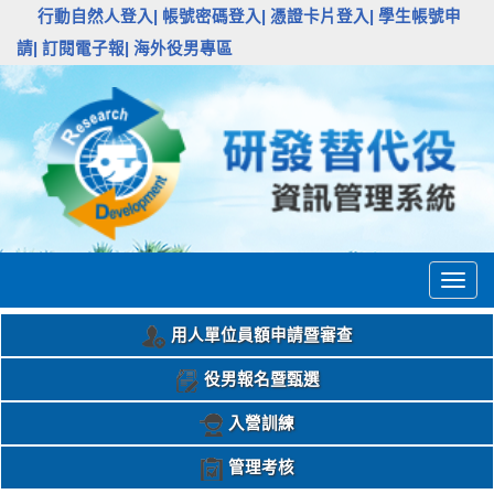
:::
行動自然人登入|
帳號密碼登入|
憑證卡片登入|
學生帳號申
請|
訂閱電子報|
海外役男專區
Togg
navig
用人單位員額申請暨審查
役男報名暨甄選
入營訓練
管理考核