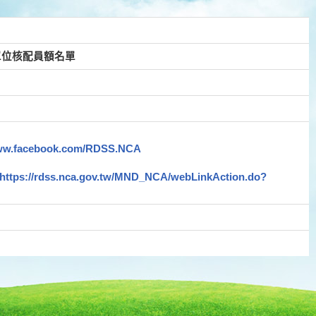
單位核配員額名單
www.facebook.com/RDSS.NCA
https://rdss.nca.gov.tw/MND_NCA/webLinkAction.do?