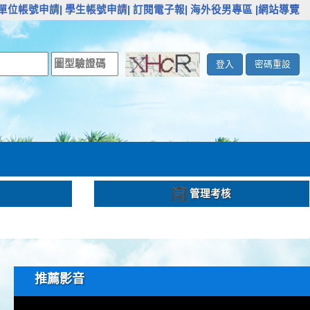
單位帳號申請|
學生帳號申請|
訂閱電子報|
海外役男專區
|網站導覽
登入
密碼重設
管理考核
推薦影音