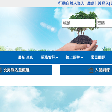
:::
行動自然人登入|
憑證卡片登入|
:::
最新消息
業務資訊
線上服務
常見問題
役男報名暨甄選
入營訓練