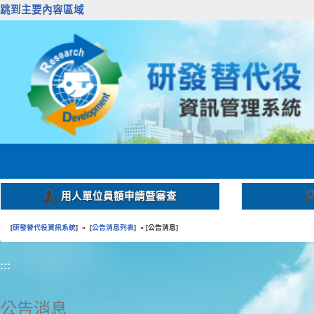
跳到主要內容區域
用人單位員額申請暨審查
研發替代役資訊系統
公告消息列表
公告消息
[
] » [
] » [
]
:::
公告消息