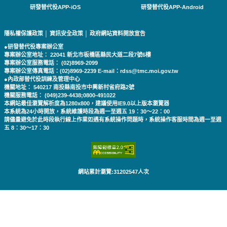
研發替代役APP-iOS
研發替代役APP-Android
隱私權保護政策
│
資訊安全政策
│
政府網站資料開放宣告
●研發替代役專案辦公室
專案辦公室地址： 22041 新北市板橋區縣民大道二段7號6樓
專案辦公室服務電話： (02)8969-2099
專案辦公室傳真電話：(02)8969-2239 E-mail：rdss@tmc.moi.gov.tw
●內政部替代役訓練及管理中心
機關地址： 540217 南投縣南投市中興新村省府路2號
機關服務電話： (049)239-4438;0800-491022
本網站最佳瀏覽解析度為1280x800，建議使用IE9.0以上版本瀏覽器
本系統為24小時開放，系統維護時段為週一至週五 19：30～22：00
請儘量避免於此時段執行線上作業如遇有系統操作問題時，系統操作客服時間為週一至週
五 8：30～17：30
網站累計瀏覽:31202547人次