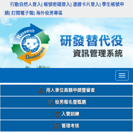
:::
行動自然人登入|
帳號密碼登入|
憑證卡片登入|
學生帳號申
請|
訂閱電子報|
海外役男專區
Togg
navig
用人單位員額申請暨審查
役男報名暨甄選
入營訓練
管理考核