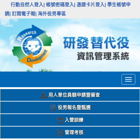
:::
行動自然人登入|
帳號密碼登入|
憑證卡片登入|
學生帳號申
請|
訂閱電子報|
海外役男專區
Togg
navig
用人單位員額申請暨審查
役男報名暨甄選
入營訓練
管理考核