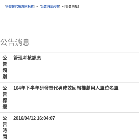
研發替代役資訊系統
公告消息列表
公告消息
[
] » [
] » [
]
:::
公告消息
公
管理考核訊息
告
類
別
公
104年下半年研發替代男成效回報推薦用人單位名單
告
標
題
公
2016/04/12 16:04:07
告
時
間