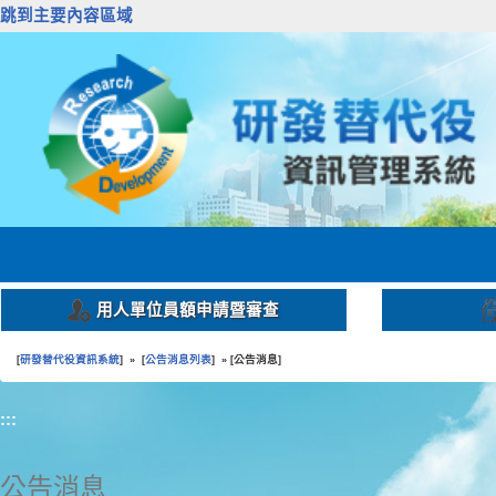
跳到主要內容區域
用人單位員額申請暨審查
研發替代役資訊系統
公告消息列表
公告消息
[
] » [
] » [
]
:::
公告消息