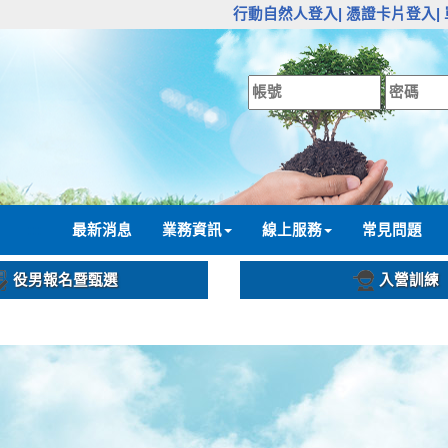
:::
行動自然人登入|
憑證卡片登入|
:::
最新消息
業務資訊
線上服務
常見問題
役男報名暨甄選
入營訓練