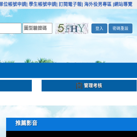
單位帳號申請|
學生帳號申請|
訂閱電子報|
海外役男專區
|網站導覽
登入
密碼重設
管理考核
推薦影音