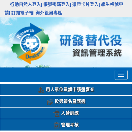
:::
行動自然人登入|
帳號密碼登入|
憑證卡片登入|
學生帳號申
請|
訂閱電子報|
海外役男專區
Togg
navig
用人單位員額申請暨審查
役男報名暨甄選
入營訓練
管理考核