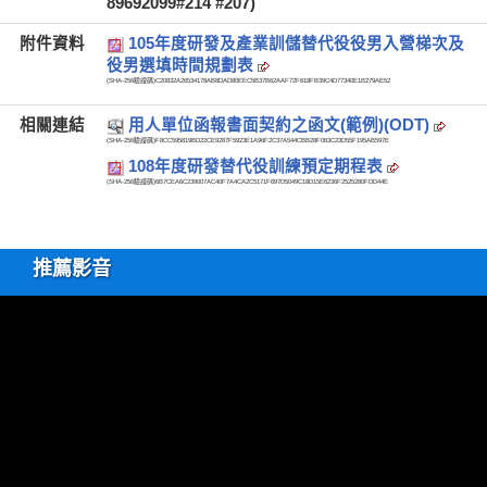
89692099#214 #207)
附件資料
105年度研發及產業訓儲替代役役男入營梯次及
役男選填時間規劃表
(SHA-256驗證碼)
C20832A26534178AB8DAD80EEC5B37B62AAF72F618FB39C4D77340E1B279AE52
相關連結
用人單位函報書面契約之函文(範例)(ODT)
(SHA-256驗證碼)
F8CC595819BD22CE9287F5923E1A96F2C37A544CBB28F063C23D55F195AB597E
108年度研發替代役訓練預定期程表
(SHA-256驗證碼)
6B7CEA6C239007AC40F7A4CA2C5171F697D5049C18D15E6236F2525280FDD44E
推薦影音