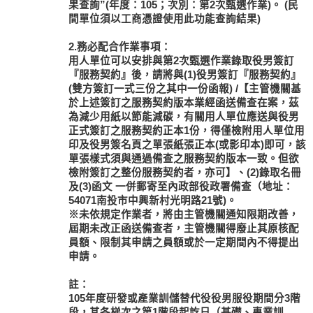
果查詢”(年度：105；次別：第2次甄選作業)。 (民
間單位須以工商憑證使用此功能查詢結果)
2.務必配合作業事項：
用人單位可以安排與第2次甄選作業錄取役男簽訂
『服務契約』後，請將與(1)役男簽訂『服務契約』
(雙方簽訂一式三份之其中一份函報) /【主管機關基
於上述簽訂之服務契約版本業經函送備查在案，茲
為減少用紙以節能減碳，有關用人單位應送與役男
正式簽訂之服務契約正本1份，得僅檢附用人單位用
印及役男簽名頁之單張紙張正本(或影印本)即可，該
單張樣式須與通過備查之服務契約版本一致。但欲
檢附簽訂之整份服務契約者，亦可】、(2)錄取名冊
及(3)函文 一併郵寄至內政部役政署備查（地址：
54071南投市中興新村光明路21號)。
※未依規定作業者，將由主管機關通知限期改善，
屆期未改正函送備查者，主管機關得廢止其原核配
員額、限制其申請之員額或於一定期間內不得提出
申請。
註：
105年度研發或產業訓儲替代役役男服役期間分3階
段，其各梯次之第1階段起訖日（基礎、專業訓