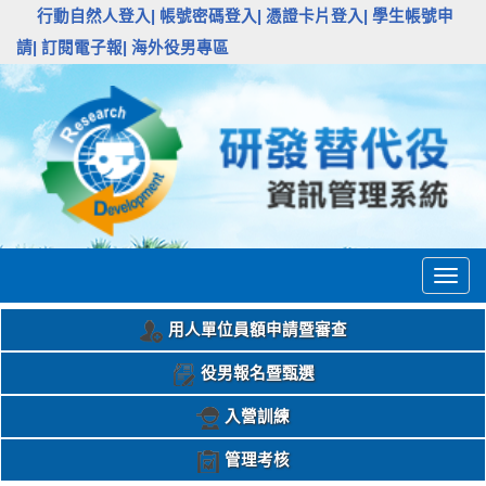
:::
行動自然人登入|
帳號密碼登入|
憑證卡片登入|
學生帳號申
請|
訂閱電子報|
海外役男專區
Togg
navig
用人單位員額申請暨審查
役男報名暨甄選
入營訓練
管理考核