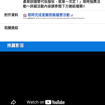
產業訓儲替代役服役、就業一次定！」限時抽獎活
動～詳細活動內容請參閱下方連結檔案!!
附件資料
限時完成意願登錄履歷活動
(SHA-256驗證碼)
78F3186C87C7469D74767C7DE16D7D310C833CA68A4DBCEC3E96E9F2FDA5D2FA
相關連結
推薦影音