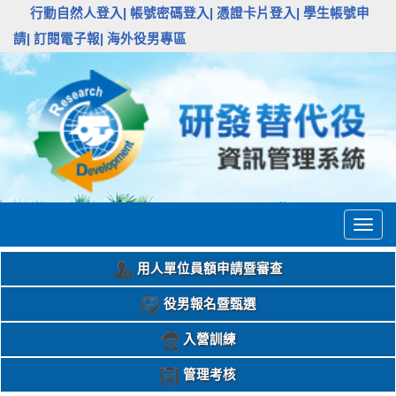
:::
行動自然人登入|
帳號密碼登入|
憑證卡片登入|
學生帳號申
請|
訂閱電子報|
海外役男專區
Togg
navig
用人單位員額申請暨審查
役男報名暨甄選
入營訓練
管理考核