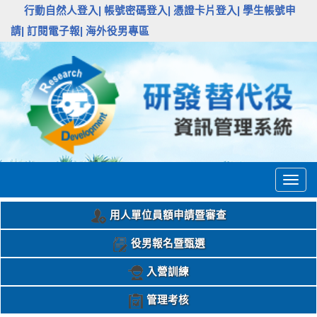
:::
行動自然人登入|
帳號密碼登入|
憑證卡片登入|
學生帳號申
請|
訂閱電子報|
海外役男專區
Togg
navig
用人單位員額申請暨審查
役男報名暨甄選
入營訓練
管理考核