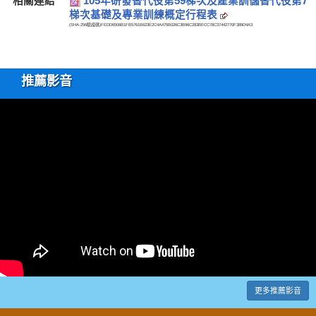
相關連結
105年研發替代役第59梯次及產業訓儲替代役第7
梯次基礎及專業訓練概定行程表
(SHA-256驗證碼)
FEDD6506B1FB5761B623E2C4A475B026C3B96C283BECC78C37442770F389D4A3
推薦影音
更多推薦影音