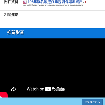
附件資料
106年報名甄選作業說明會場地資訊
(SHA-256驗證碼)
2856F4F861C58E433749473B5D21F3E60399CD48F0BF4EA90DB2510723E2827C
相關連結
推薦影音
更多推薦影音