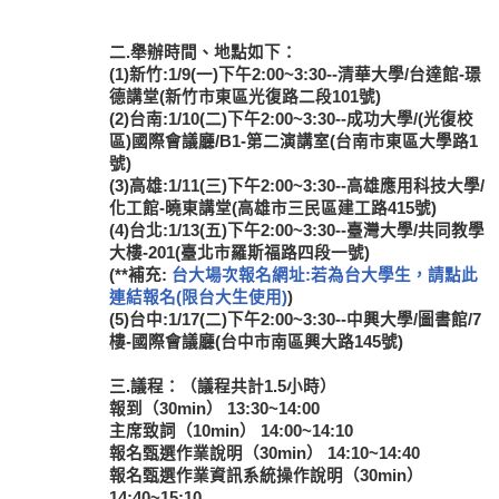
二.舉辦時間、地點如下：
(1)新竹:1/9(一)下午2:00~3:30--清華大學/台達館-璟
德講堂(新竹市東區光復路二段101號)
(2)台南:1/10(二)下午2:00~3:30--成功大學/(光復校
區)國際會議廳/B1-第二演講室(台南市東區大學路1
號)
(3)高雄:1/11(三)下午2:00~3:30--高雄應用科技大學/
化工館-曉東講堂(高雄市三民區建工路415號)
(4)台北:1/13(五)下午2:00~3:30--臺灣大學/共同教學
大樓-201(臺北市羅斯福路四段一號)
(**補充:
台大場次報名網址:若為台大學生，請點此
連結報名(限台大生使用)
)
(5)台中:1/17(二)下午2:00~3:30--中興大學/圖書館/7
樓-國際會議廳(台中市南區興大路145號)
三.議程：（議程共計1.5小時）
報到（30min） 13:30~14:00
主席致詞（10min） 14:00~14:10
報名甄選作業說明（30min） 14:10~14:40
報名甄選作業資訊系統操作說明（30min）
14:40~15:10