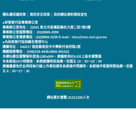
隱私權保護政策
│
資訊安全政策
│
政府網站資料開放宣告
●研發替代役專案辦公室
專案辦公室地址： 22041 新北市板橋區縣民大道二段7號6樓
專案辦公室服務電話： (02)8969-2099
專案辦公室傳真電話：(02)8969-2239 E-mail：rdss@tmc.moi.gov.tw
●內政部替代役訓練及管理中心
機關地址： 540217 南投縣南投市中興新村省府路2號
機關服務電話： (049)239-4438;0800-491022
本網站最佳瀏覽解析度為1280x800，建議使用IE9.0以上版本瀏覽器
本系統為24小時開放，系統維護時段為週一至週五 19：30～22：00
請儘量避免於此時段執行線上作業如遇有系統操作問題時，系統操作客服時間為週一至週
五 8：30～17：30
網站累計瀏覽:31211226人次