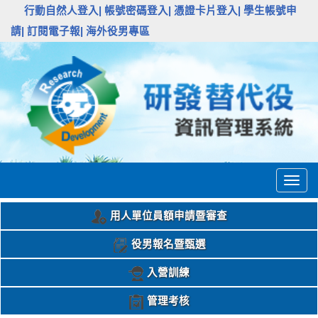
:::
行動自然人登入|
帳號密碼登入|
憑證卡片登入|
學生帳號申
請|
訂閱電子報|
海外役男專區
Togg
navig
用人單位員額申請暨審查
役男報名暨甄選
入營訓練
管理考核