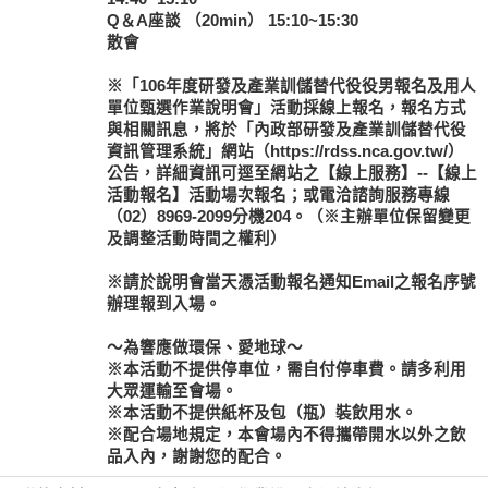
Q＆A座談 （20min） 15:10~15:30
散會
※「106年度研發及產業訓儲替代役役男報名及用人
單位甄選作業說明會」活動採線上報名，報名方式
與相關訊息，將於「內政部研發及產業訓儲替代役
資訊管理系統」網站（https://rdss.nca.gov.tw/）
公告，詳細資訊可逕至網站之【線上服務】--【線上
活動報名】活動場次報名；或電洽諮詢服務專線
（02）8969-2099分機204。（※主辦單位保留變更
及調整活動時間之權利）
※請於說明會當天憑活動報名通知Email之報名序號
辦理報到入場。
～為響應做環保、愛地球～
※本活動不提供停車位，需自付停車費。請多利用
大眾運輸至會場。
※本活動不提供紙杯及包（瓶）裝飲用水。
※配合場地規定，本會場內不得攜帶開水以外之飲
品入內，謝謝您的配合。