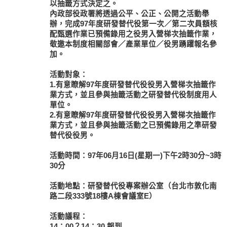
以抽籤方式決定之。
內政部役政署將透過公平、公正、公開之活動舉
辦，完成97年度研發替代役第一次／第二次員額核
配甄選作業已預備錄用之役男入營梯次抽籤作業，
敬邀本制度相關部會／產業單位／役男踴躍報名參
加。
活動對象：
1.有意瞭解97年度研發替代役役男入營梯次抽籤作
業方式，並且參與抽籤活動之研發替代役制度用人
單位。
2.有意瞭解97年度研發替代役役男入營梯次抽籤作
業方式，並且參與抽籤活動之已預備錄用之準研發
替代役役男。
活動時間：97年06月16日(星期一)下午2時30分~3時
30分
活動地點：研發替代役專案辦公室（台北市敦化南
路二段333號18樓A棟會議室E）
活動議程：
14：00？14：30 報到