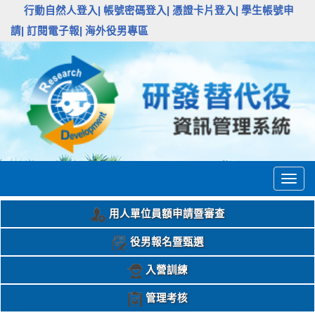
:::
行動自然人登入|
帳號密碼登入|
憑證卡片登入|
學生帳號申
請|
訂閱電子報|
海外役男專區
Togg
navig
用人單位員額申請暨審查
役男報名暨甄選
入營訓練
管理考核