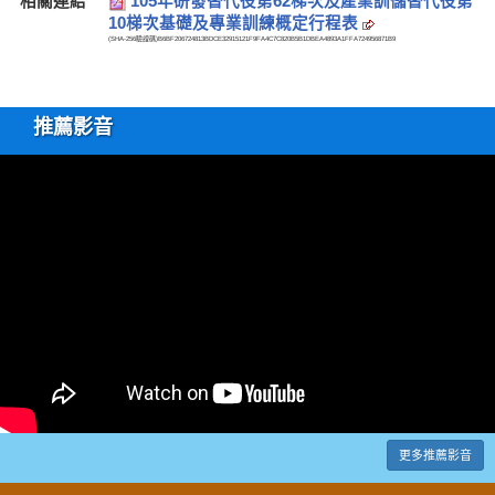
相關連結
105年研發替代役第62梯次及產業訓儲替代役第
10梯次基礎及專業訓練概定行程表
(SHA-256驗證碼)
B6BF206724813BDCE32915121F9FA4C7C820B5B1DBEA4893A1FFA724956871B9
推薦影音
更多推薦影音