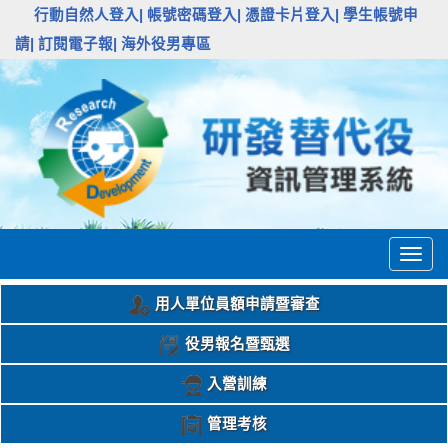
:::
行動自然人登入|
帳號密碼登入|
憑證卡片登入|
學生帳號申
請|
訂閱電子報|
海外役男專區
Togg
navig
用人單位員額申請暨審查
役男報名暨甄選
入營訓練
管理考核