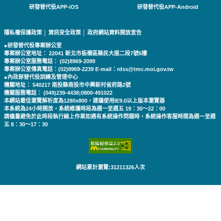
研發替代役APP-iOS
研發替代役APP-Android
隱私權保護政策
│
資訊安全政策
│
政府網站資料開放宣告
●研發替代役專案辦公室
專案辦公室地址： 22041 新北市板橋區縣民大道二段7號6樓
專案辦公室服務電話： (02)8969-2099
專案辦公室傳真電話：(02)8969-2239 E-mail：rdss@tmc.moi.gov.tw
●內政部替代役訓練及管理中心
機關地址： 540217 南投縣南投市中興新村省府路2號
機關服務電話： (049)239-4438;0800-491022
本網站最佳瀏覽解析度為1280x800，建議使用IE9.0以上版本瀏覽器
本系統為24小時開放，系統維護時段為週一至週五 19：30～22：00
請儘量避免於此時段執行線上作業如遇有系統操作問題時，系統操作客服時間為週一至週
五 8：30～17：30
網站累計瀏覽:31211326人次