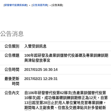
研發替代役資訊系統
公告消息列表
公告消息
[
] » [
] » [
]
:::
公告消息
公告類別
入營受訓訊息
公告標題
106年起研發及產業訓儲替代役基礎及專業訓練訓期
與津貼發放事宜
公告時間
2017/01/25 16:30:14
最後更新
2017/02/21 12:29:31
時間
公告內文
自106年研發替代役第62梯次(含產業訓儲替代役第
10梯次)起，成功嶺基礎訓練訓期修正為12天，自第
13日起至第28日止於用人單位實地見習專業訓練，
期間每人主副食費、住宿及交通津貼共計多發給新