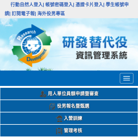
:::
行動自然人登入|
帳號密碼登入|
憑證卡片登入|
學生帳號申
請|
訂閱電子報|
海外役男專區
Togg
navig
用人單位員額申請暨審查
役男報名暨甄選
入營訓練
管理考核