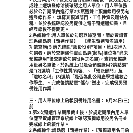
成線上選填登錄洽談確認之用人單位，用人單位務
必於公告期限內進行第2次甄選線上預備錄用役男勾
選登錄作業，
填寫其預派部門、工作性質及職缺名
稱
，並於系統確認役男提供之電子甄選通知書，且
經登錄後不得變更
。
2.系統操作:用人單位於勾選登錄期間，請於資訊管
理系統點選【甄選作業】→【學生甄選預備錄用】
功能查詢(※請先確認”服役役別”項目，第1次進入
勾選者，請於查詢條件畫面點選[狀態]欄位為”尚未
預備錄用”後查詢欲勾選役男之名單)，查詢預備錄
用役男名單後，於系統上(1)是否預備錄用?請點選”
是”(2)選填「工作性質/內容」、「預派部門」及
「職缺名稱」(3)選填「是否為此公司產學或建教合
作學生」。完成後請點選”儲存”送出，完成役男預
備錄用作業。
三、用人單位線上函報預備錄用名冊： 5月24日(三)
前
1.第2次甄選作業期限截止後，於規定期限內用人單
位應至資訊管理系統線上確認預備錄用役男名冊並
完成線上函報作業。
2.系統操作:請點選【甄選作業】-【預備錄用名冊函