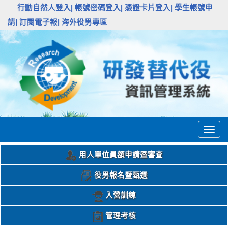
:::
行動自然人登入|
帳號密碼登入|
憑證卡片登入|
學生帳號申
請|
訂閱電子報|
海外役男專區
Togg
navig
用人單位員額申請暨審查
役男報名暨甄選
入營訓練
管理考核