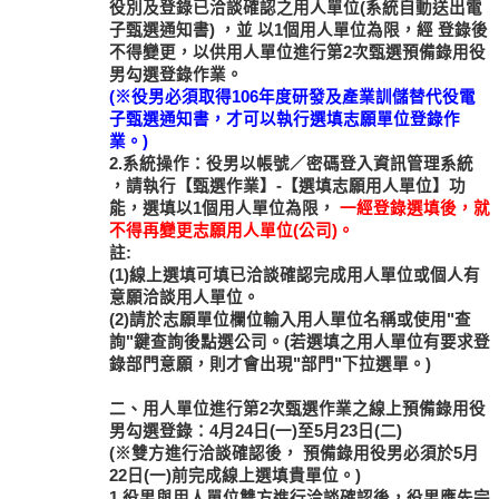
役別及登錄已洽談確認之用人單位(系統自動送出電
子甄選通知書)
，並
以1個用人單位為限
，經
登錄後
不得變更
，以供用人單位進行第2次甄選預備錄用役
男勾選登錄作業。
(※役男必須取得106年度研發及產業訓儲替代役電
子甄選通知書，才可以執行選填志願單位登錄作
業。)
2.系統操作：役男以帳號／密碼登入資訊管理系統
，請執行【甄選作業】-【選填志願用人單位】功
能，選填以1個用人單位為限，
一經登錄選填後，就
不得再變更志願用人單位(公司)。
註:
(1)線上選填可填已洽談確認完成用人單位或個人有
意願洽談用人單位。
(2)請於志願單位欄位輸入用人單位名稱或使用"查
詢"鍵查詢後點選公司。(若選填之用人單位有要求登
錄部門意願，則才會出現"部門"下拉選單。)
二、用人單位進行第2次甄選作業之線上預備錄用役
男勾選登錄：4月24日(一)至5月23日(二)
(※雙方進行洽談確認後，
預備錄用役男必須於5月
22日(一)前完成線上選填貴單位
。)
1.役男與用人單位雙方進行洽談確認後，役男應先完