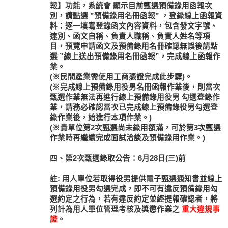
報】功能，系統會
顯示目前甄選預備錄用函報次
別
，請點選
”預備錄用名冊函報”
，登錄線上函報資
料：逐一填寫登錄函文內容資料，包含發文字號、
速別、函文自稱、負責人職稱、負責人姓名等項
目，預覽申請函文及預備錄用名冊確認無誤後請點
選
”線上送出預備錄用名冊函報”
，完成線上函報作
業。
(※民間產業需使用工商憑證完成此步驟)。
(※完成線上預備錄用役男名冊函報作業後，則當次
甄選作業無法再進行線上預備錄用役男 勾選登錄作
業，請務必確認當次已完成線上預備錄役男勾選登
錄作業後，始進行本項作業。)
(※貴單位第2次甄選尚未錄用額滿，可於第3次甄選
作業時再繼續完成面試洽談及預備錄用作業。)
四、第2次甄選錄取公告：6月28日(三)前
註: 用人單位若取得役男提供電子甄選通知書並線上
預備錄用役男勾選完成，即不可有違反預備錄用勾
選約定之行為，若有違反約定並經提報確認者，將
列計為用人單位管理考核及獎懲作業之
重大違規事
證
。