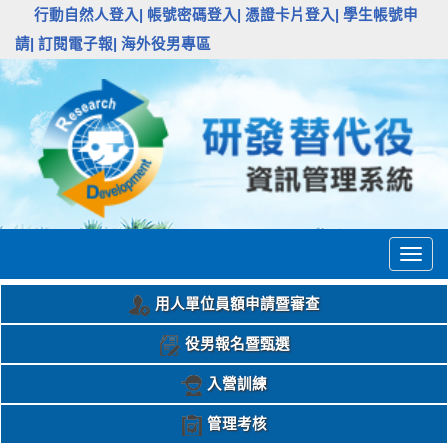
:::
行動自然人登入|
帳號密碼登入|
憑證卡片登入|
學生帳號申
請|
訂閱電子報|
海外役男專區
Togg
navig
用人單位員額申請暨審查
役男報名暨甄選
入營訓練
管理考核