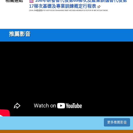
相關連結
106年研發替代役第69梯次及產業訓儲替代役第
17梯次基礎及專業訓練概定行程表
(SHA-256驗證碼)
FEFA97FEEDE7B4A6AB817982F43CE6B144D6BDF017E2F9F4F48F34713A734D92
推薦影音
更多推薦影音