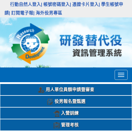
:::
行動自然人登入|
帳號密碼登入|
憑證卡片登入|
學生帳號申
請|
訂閱電子報|
海外役男專區
Togg
navig
用人單位員額申請暨審查
役男報名暨甄選
入營訓練
管理考核