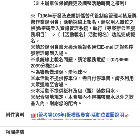
（※主辦單位保留變更及調整活動時間之權利）
※「106年研發及產業訓儲替代役制度管理考核及獎
懲作業說明會」活動採線上報名，請以用人單位之
帳號/密碼登入資訊管理系統，執行〔專案辦公室服
務項目〕-->〔【活動報名】活動報名〕功能完成報
名。
※請於說明會當天憑活動報名通知E-mail之報名序
號辦理報到入場。
※系統線上報名問題，請洽服務電話：(02)8969-
2099分機214。
～為響應做環保、愛地球～
※本活動不提供停車位，需自付停車費。請多利用
大眾運輸至會場。
※本活動不提供紙杯及包（瓶）裝飲用水。
※配合場地規定，本會場內不得攜帶開水以外之飲
品入內，謝謝您的配合。
附件資料
(管考場106年)板橋區農會-活動位置圖說明
(SHA-256驗證碼)
B8DD9EE5006D43065CDEEFC7E45ABB7AFAD3364404DC044C1F25384C50127050
相關連結