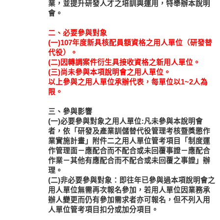
業，並提升研發人才之培訓與運用，特舉辦本說明
會。
二、必要參與對象
(一)107年度新具核配員額資格之用人單位（研發替
代役）。
(二)因轉調案件衍生具接收資格之新用人單位。
(三)尚未參與本項說明會之用人單位。
以上參與之用人單位承辦代表，每單位以1~2人為
限。
三、參與影響
(一)必要參與對象之用人單位:凡未參與本說明會
者，依「研發及產業訓儲替代役管理考核暨獎懲作
業實施計畫」附件二之用人單位管考項目「制度運
作管理面－應配合而不配合或未回覆事證－應配合
作業－其他有應配合而不配合或未回覆之事證」辦
理。
(二)非必要參與對象：即往年已參與過本項說明會之
用人單位無需再次報名參加，若用人單位因業務承
辦人變更而仍有參加需求者亦可報名，但不列入用
人單位管考項目扣分或加分項目。