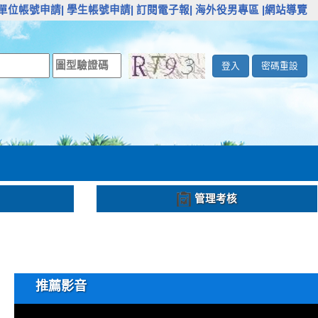
單位帳號申請|
學生帳號申請|
訂閱電子報|
海外役男專區
|網站導覽
登入
密碼重設
管理考核
推薦影音