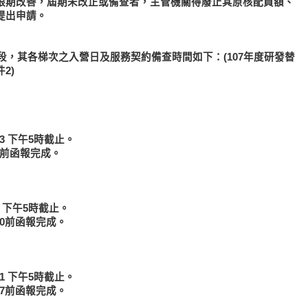
限期改善，屆期未改正或備查者，主管機關得廢止其原核配員額、
提出申請。
階段，其各梯次之入營日及服務契約備查時間如下：(107年度研發替
2)
13 下午5時截止。
.7前函報完成。
3 下午5時截止。
.30前函報完成。
31 下午5時截止。
.27前函報完成。