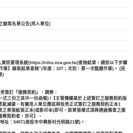
之錄取名單公告(用人單位)
系統(https://rdss.nca.gov.tw)查詢結果，請依以下步驟
作業】錄取結果查詢”(年度：107；次別：第一次甄選作業)。 (民
)
役男簽訂『服務契約』，請將：
一式三份之其中一份函報)
/【主管機關基於上述簽訂之服務契約版
節能減碳，有關用人單位應送與役男正式簽訂之服務契約正本1
頁之單張紙張正本(或影印本)即可，該單張樣式須與通過備查之服
服務契約者，亦可】、
址：54071南投市中興新村光明路21號)。