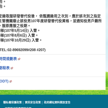
告。
告。
定錄取服研發替代役後，
依甄選錄用之次別，應於該次別之指定
管機關廢止該役男107年度研發替代役資格
，並通知役男戶籍所
，服原應服之役期。
3梯(107年5月14日)
入營。
4梯(107年8月6日)
入營。
7梯(107年10月29日)
入營。
-89692099#208 #207)
填時間規劃表
5
定期程表
ODT)
隱私權保護政策
│
資訊安全政策
│
政府網站資料開放宣告