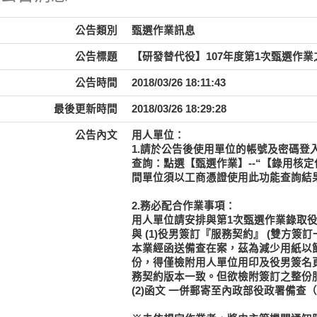
公告類別
甄選作業訊息
公告標題
【研發替代役】107年度第1次甄選作業
公告時間
2018/03/26 18:11:43
最後更新時間
2018/03/26 18:29:28
公告內文
用人單位：
1.請於公告後使用單位的帳號及密碼登入資訊管理
查詢：點選【甄選作業】--“【錄用核定
間單位須以工商憑證使用此功能查詢結果
2.務必配合作業事項：
用人單位請安排與第1次甄選作業錄取
與
(1)役男簽訂『服務契約』
(雙方簽訂
本業經函送備查在案，茲為減少用紙以
份，得僅檢附用人單位用印及役男簽名
務契約版本一致。但欲檢附簽訂之整份
(2)函文
一併郵寄至內政部役政署備查（地