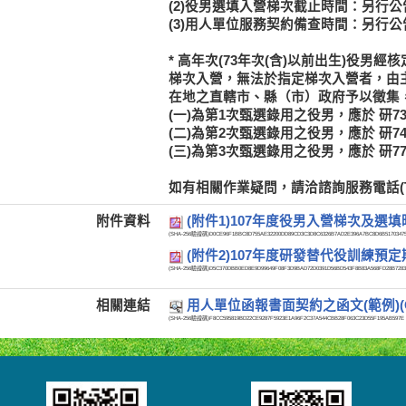
(2)役男選填入營梯次截止時間：另行公
(3)用人單位服務契約備查時間：另行公
*
高年次(73年次(含)以前出生)役男
經核
梯次入營，無法於指定梯次入營者，由主
在地之直轄市、縣（市）政府予以徵集
(一)為第1次甄選錄用之役男，應於
研7
(二)為第2次甄選錄用之役男，應於
研7
(三)為第3次甄選錄用之役男，應於
研7
如有相關作業疑問，請洽諮詢服務電話(TEL:02
附件資料
(附件1)107年度役男入營梯次及選
(SHA-256驗證碼)
D0CE96F1BBC8D755AE32200DD89CD3C3D8C6326B7AD2E396A7BC8D6B5170347
(附件2)107年度研發替代役訓練預
(SHA-256驗證碼)
D5C370DBB0ED8E9D99649F08F3D9BAD72D0391D56BD543F8B83A568FD28B7283
相關連結
用人單位函報書面契約之函文(範例)(
(SHA-256驗證碼)
F8CC595819BD22CE9287F5923E1A96F2C37A544CBB28F063C23D55F195AB597E