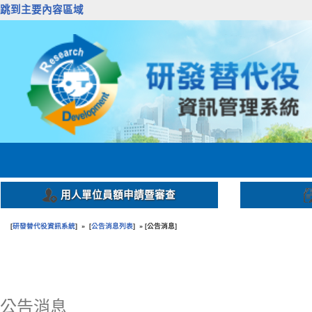
跳到主要內容區域
用人單位員額申請暨審查
研發替代役資訊系統
公告消息列表
公告消息
[
] » [
] » [
]
:::
公告消息