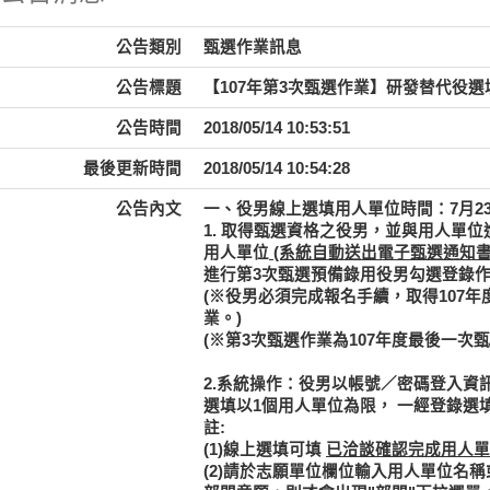
公告類別
甄選作業訊息
公告標題
【107年第3次甄選作業】研發替代役
公告時間
2018/05/14 10:53:51
最後更新時間
2018/05/14 10:54:28
公告內文
一、役男線上選填用人單位時間：7月23日
1.
取得甄選資格之役男
，並與用人單位
用人單位
(系統自動送出電子甄選通知書
進行第3次甄選預備錄用役男勾選登錄
(※役男必須完成報名手續，取得107
業。)
(※第3次甄選作業為107年度最後一次
2.系統操作：役男以帳號／密碼登入資
選填以1個用人單位為限，
一經登錄選
註:
(1)線上選填可填
已洽談確認完成用人單
(2)請於志願單位欄位輸入用人單位名