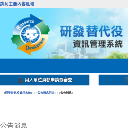
跳到主要內容區域
用人單位員額申請暨審查
研發替代役資訊系統
公告消息列表
公告消息
[
] » [
] » [
]
:::
公告消息