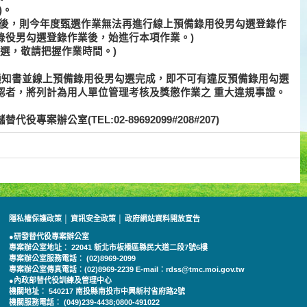
)。
業後，則今年度甄選作業無法再進行線上預備錄用役男勾選登錄作
錄役男勾選登錄作業後，始進行本項作業。)
甄選，敬請把握作業時間。)
通知書並線上預備錄用役男勾選完成，即不可有違反預備錄用勾選
認者，將列計為用人單位管理考核及獎懲作業之
重大違規事證
。
案辦公室(TEL:02-89692099#208#207)
隱私權保護政策
│
資訊安全政策
│
政府網站資料開放宣告
●研發替代役專案辦公室
專案辦公室地址： 22041 新北市板橋區縣民大道二段7號6樓
專案辦公室服務電話： (02)8969-2099
專案辦公室傳真電話：(02)8969-2239 E-mail：rdss@tmc.moi.gov.tw
●內政部替代役訓練及管理中心
機關地址： 540217 南投縣南投市中興新村省府路2號
機關服務電話： (049)239-4438;0800-491022