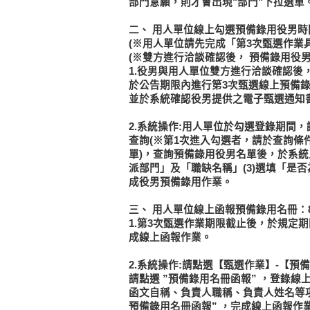
部門意願，則才會出現"部門"下拉選單。
二、
用人單位線上勾選預備錄用役男時間：
(※用人單位請先完成「第3次甄選作業
(※雙方進行洽談確認後，
預備錄用役男
1.役男與用人單位雙方進行洽談確認
於公告期限內進行第3次甄選線上預備
並於系統確認役男提供之電子甄選通知
2.系統操作:用人單位於勾選登錄期間
查詢(※第1次進入勾選者，請於查詢條
單)，查詢預備錄用役男名單後，於系統上
派部門」及「職缺名稱」(3)選填「是
成役男預備錄用作業。
三、
用人單位線上函報預備錄用名冊：8月
1.第3次甄選作業期限截止後，於規定
成線上函報作業。
2.系統操作:請點選【甄選作業】-【
請點選
”預備錄用名冊函報”
，登錄線
函文自稱、負責人職稱、負責人姓名等
預備錄用名冊函報”
，完成線上函報作