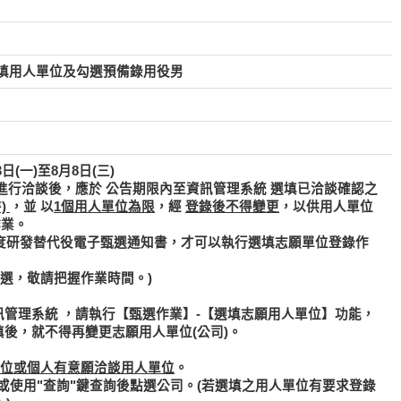
選填用人單位及勾選預備錄用役男
(一)至8月8日(三)
進行洽談後，應於
公告期限內
至資訊管理系統
選填已洽談確認之
)
，並
以
1個用人單位為限
，經
登錄後不得變更
，以供用人單位
作業。
年度研發替代役電子甄選通知書，才可以執行選填志願單位登錄作
甄選，敬請把握作業時間。)
訊管理系統 ，請執行【甄選作業】-【選填志願用人單位】功能，
填後，就不得再變更志願用人單位(公司)。
位或個人有意願洽談用人單位
。
稱或使用"查詢"鍵查詢後點選公司。(若選填之用人單位有要求登錄