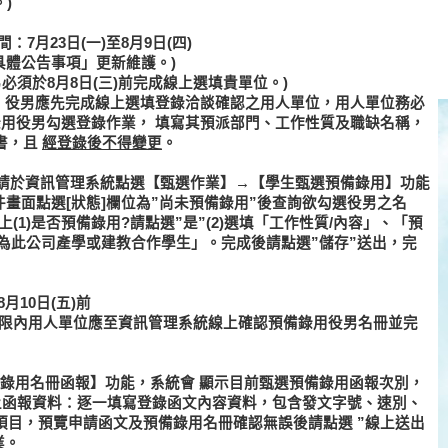
)
7月23日(一)至8月9日(四)
具體公告事項」更新維護。)
必須於8月8日(三)前完成線上選填貴單位
。)
後，役男應先完成線上選填登錄洽談確認之用人單位，用人單位務必
錄用役男勾選登錄作業，
填寫其預派部門、工作性質及職缺名稱
，
書，且
經登錄後不得變更
。
，請於資訊管理系統點選【甄選作業】→【學生甄選預備錄用】功能
件畫面點選[狀態]欄位為”尚未預備錄用”後查詢欲勾選役男之名
(1)是否預備錄用?請點選”是”(2)選填「工作性質/內容」、「預
否為此公司產學或建教合作學生」。完成後請點選”儲存”送出，完
10日(五)前
期限內用人單位應至資訊管理系統線上確認預備錄用役男名冊並完
預備錄用名冊函報】功能，系統會
顯示目前甄選預備錄用函報次別
，
上函報資料：逐一填寫登錄函文內容資料，包含發文字號、速別、
項目，預覽申請函文及預備錄用名冊確認無誤後請點選
”線上送出
業。