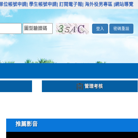
單位帳號申請|
學生帳號申請|
訂閱電子報|
海外役男專區
|網站導覽
登入
密碼重設
管理考核
推薦影音