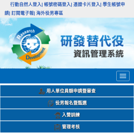
:::
行動自然人登入|
帳號密碼登入|
憑證卡片登入|
學生帳號申
請|
訂閱電子報|
海外役男專區
Togg
navig
用人單位員額申請暨審查
役男報名暨甄選
入營訓練
管理考核