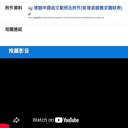
附件資料
增額申請函文範例及附件(新增員額需求職缺表)
(SHA-256驗證碼)
E79A90A76630C0E10A45E117CFE67CCDC2EFEDED578D380AB24A741CC2BC6A33
相關連結
推薦影音