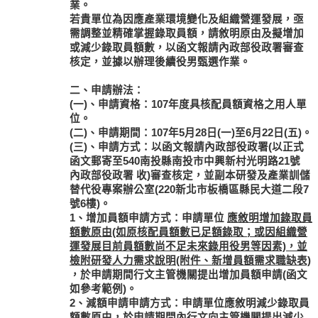
業。
若貴單位為因應產業環境變化及組織營運發展，亟
需調整並精確掌握錄取員額，請敘明原由及擬增加
或減少錄取員額數，以函文報請內政部役政署審查
核定，並據以辦理後續役男甄選作業。
二、申請辦法：
(一)、申請資格：107年度具核配員額資格之用人單
位。
(二)、申請期間：107年5月28日(一)至6月22日(五)。
(三)、申請方式：以函文報請內政部役政署(以正式
函文郵寄至540南投縣南投市中興新村光明路21號
內政部役政署 收)審查核定，並副本研發及產業訓儲
替代役專案辦公室(220新北市板橋區縣民大道二段7
號6樓)。
1、增加員額申請方式：申請單位
應敘明增加錄取員
額數原由(如原核配員額數已足額錄取；或因組織營
運發展目前員額數尚不足未來錄用役男等因素)，並
檢附研發人力需求說明(附件、新增員額需求職缺表)
，於申請期間行文主管機關提出增加員額申請(函文
如參考範例)。
2、減額申請申請方式：申請單位應敘明減少錄取員
額數原由，於申請期間內行文向主管機關提出減少