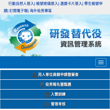
:::
行動自然人登入|
帳號密碼登入|
憑證卡片登入|
學生帳號申
請|
訂閱電子報|
海外役男專區
Togg
navig
用人單位員額申請暨審查
役男報名暨甄選
入營訓練
管理考核