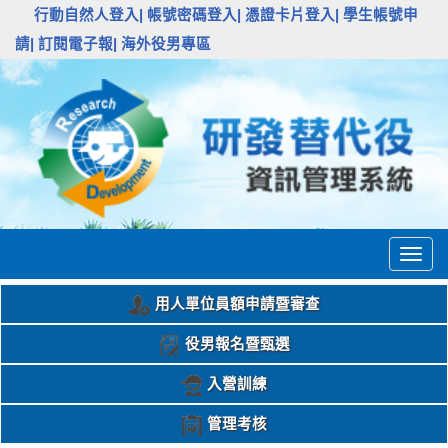
:::
行動自然人登入|
帳號密碼登入|
憑證卡片登入|
學生帳號申
請|
訂閱電子報|
海外役男專區
Togg
navig
用人單位員額申請暨審查
役男報名暨甄選
入營訓練
管理考核