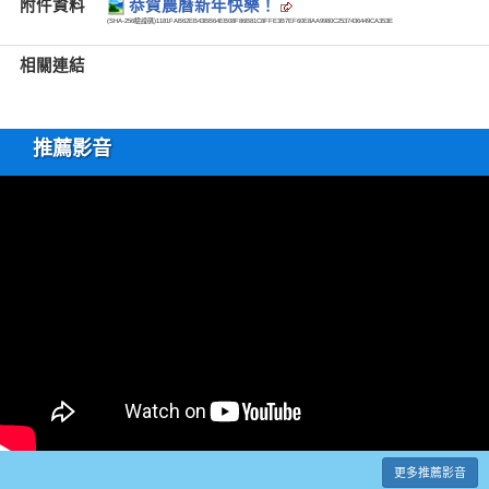
附件資料
恭賀農曆新年快樂！
(SHA-256驗證碼)
1181FAB62EB43BB64EB08F86B81C8FFE3B7EF60E8AA9980C2537436449CA353E
相關連結
推薦影音
更多推薦影音