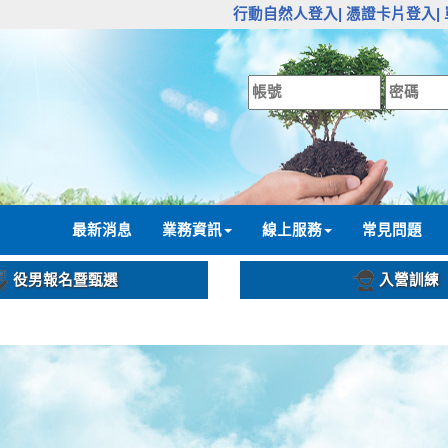
:::
行動自然人登入|
憑證卡片登入|
:::
最新消息
業務資訊
線上服務
常見問題
役男報名暨甄選
入營訓練