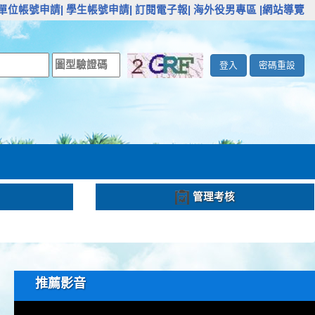
單位帳號申請|
學生帳號申請|
訂閱電子報|
海外役男專區
|網站導覽
登入
密碼重設
管理考核
推薦影音