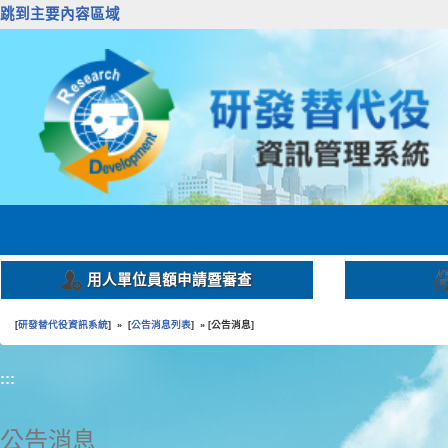
跳到主要內容區域
用人單位員額申請暨審查
研發替代役資訊系統
公告消息列表
公告消息
[
] » [
] » [
]
:::
公告消息