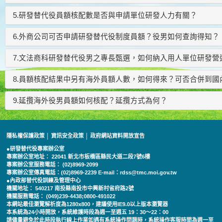
5.研發替代役員額核配數是否與申請單位研發人力有關？
6.外商公司可否申請研發替代役制度員額？役男如何查詢得知？
7.文法商科研發替代役男之專長甄選，如何納入用人單位研發營
8.員額核配結果中另有海外員額人數，如何得來？可否合併到
9.延攬海外役男員額如何核配？延攬方式為何？
隱私權保護政策
│
資訊安全政策
│
政府網站資料開放宣告
●研發替代役專案辦公室
專案辦公室地址： 22041 新北市板橋區縣民大道二段7號6樓
專案辦公室服務電話： (02)8969-2099
專案辦公室傳真電話：(02)8969-2239 E-mail：rdss@tmc.moi.gov.tw
●內政部替代役訓練及管理中心
機關地址： 540217 南投縣南投市中興新村省府路2號
機關服務電話： (049)239-4438;0800-491022
本網站最佳瀏覽解析度為1280x800，建議使用IE9.0以上版本瀏覽器
本系統為24小時開放，系統維護時段為週一至週五 19：30～22：00
請儘量避免於此時段執行線上作業如遇有系統操作問題時，系統操作客服時間為週一至