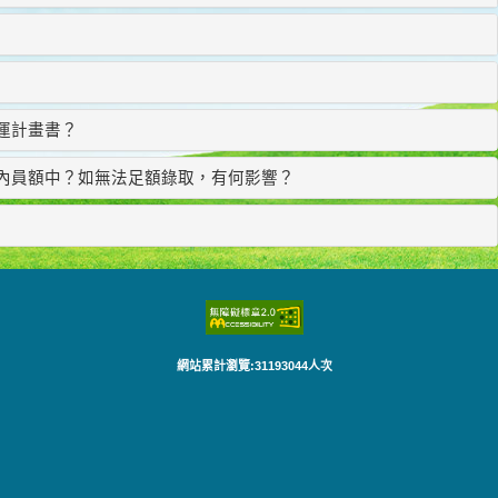
運計畫書？
國內員額中？如無法足額錄取，有何影響？
網站累計瀏覽:31193044人次